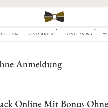
NTPERSONAL
EVENTAGENTUR
EVENTPLANUNG
WE
 Ohne Anmeldung
jack Online Mit Bonus Ohn