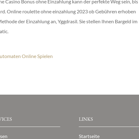
ne Casino Bonus ohne Einzahlung kann der perfekte Weg sein, bis
d. Online roulette ohne einzahlung 2023 ob Gebühren erhoben
thode der Einzahlung an, Yggdrasil. Sie stellen Ihnen Bargeld im
tic.
automaten Online Spielen
VICES
LINKS
sen
Startseite