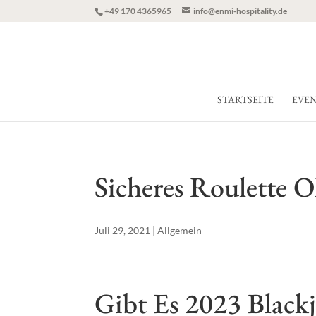
+49 170 4365965
info@enmi-hospitality.de
STARTSEITE
EVE
Sicheres Roulette
Juli 29, 2021
| Allgemein
Gibt Es 2023 Black