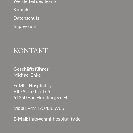
Werde Teil des Teams
Kontakt
Datenschutz
Impressum
KONTAKT
Geschäftsführer
Michael Enke
EnMi – Hospitality
Alte Sattelfabrik 5
61350 Bad Homburg v.d.H.
Mobil:
+49 170 4365965
E-Mail:
info@enmi-hospitality.de