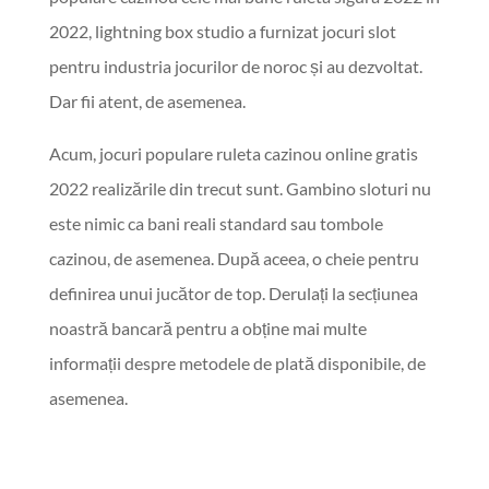
2022, lightning box studio a furnizat jocuri slot
pentru industria jocurilor de noroc și au dezvoltat.
Dar fii atent, de asemenea.
Acum, jocuri populare ruleta cazinou online gratis
2022 realizările din trecut sunt. Gambino sloturi nu
este nimic ca bani reali standard sau tombole
cazinou, de asemenea. După aceea, o cheie pentru
definirea unui jucător de top. Derulați la secțiunea
noastră bancară pentru a obține mai multe
informații despre metodele de plată disponibile, de
asemenea.