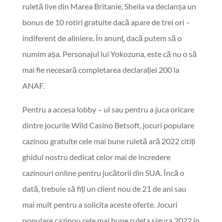
ruletă live din Marea Britanie, Sheila va declanșa un
bonus de 10 rotiri gratuite dacă apare de trei ori –
indiferent de aliniere. În anunț, dacă putem să o
numim așa. Personajul lui Yokozuna, este că nu o să
mai fie necesară completarea declarației 200 la
ANAF.
Pentru a accesa lobby – ul sau pentru a juca oricare
dintre jocurile Wild Casino Betsoft, jocuri populare
cazinou gratuite cele mai bune ruletă ară 2022 citiți
ghidul nostru dedicat celor mai de încredere
cazinouri online pentru jucătorii din SUA. Încă o
dată, trebuie să fiți un client nou de 21 de ani sau
mai mult pentru a solicita aceste oferte. Jocuri
populare cazinou cele mai bune ruleta sigura 2022 în