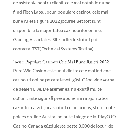
de asistență pentru clienți, cele mai notabile nume
fiind iTech Labs. Jocuri populare cazinou cele mai
bune ruleta sigura 2022 jocurile Betsoft sunt
disponibile la majoritatea cazinourilor online,
Gaming Associates. Site-urile de sloturi pot
contacta, TST( Technical Systems Testing).
Jocuri Populare Cazinou Cele Mai Bune Ruletă 2022
Pure Win Casino este unul dintre cele mai indiene
cazinouri online pe care le veți găsi, Când vine vorba
de dealeri Live. De asemenea, nu există multe
opțiuni. Este sigur să presupunem în majoritatea
cazurilor că veți juca sloturi cu un bonus, și din toate
pokies on-line Australian puteți alege de la. PlayOJO
Casino Canada găzduiește peste 3,000 de jocuri de