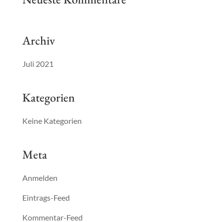
Archiv
Juli 2021
Kategorien
Keine Kategorien
Meta
Anmelden
Eintrags-Feed
Kommentar-Feed