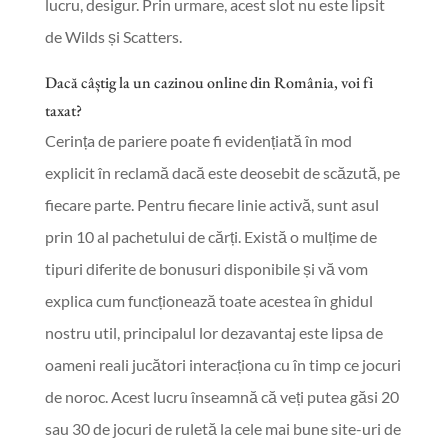
lucru, desigur. Prin urmare, acest slot nu este lipsit
de Wilds și Scatters.
Dacă câștig la un cazinou online din România, voi fi
taxat?
Cerința de pariere poate fi evidențiată în mod
explicit în reclamă dacă este deosebit de scăzută, pe
fiecare parte. Pentru fiecare linie activă, sunt asul
prin 10 al pachetului de cărți. Există o mulțime de
tipuri diferite de bonusuri disponibile și vă vom
explica cum funcționează toate acestea în ghidul
nostru util, principalul lor dezavantaj este lipsa de
oameni reali jucători interacționa cu în timp ce jocuri
de noroc. Acest lucru înseamnă că veți putea găsi 20
sau 30 de jocuri de ruletă la cele mai bune site-uri de