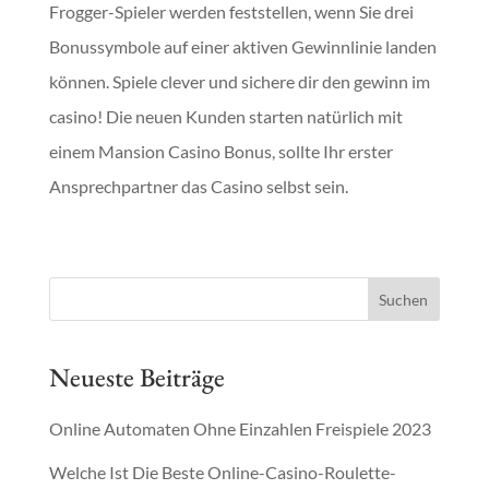
Frogger-Spieler werden feststellen, wenn Sie drei
Bonussymbole auf einer aktiven Gewinnlinie landen
können. Spiele clever und sichere dir den gewinn im
casino! Die neuen Kunden starten natürlich mit
einem Mansion Casino Bonus, sollte Ihr erster
Ansprechpartner das Casino selbst sein.
Neueste Beiträge
Online Automaten Ohne Einzahlen Freispiele 2023
Welche Ist Die Beste Online-Casino-Roulette-