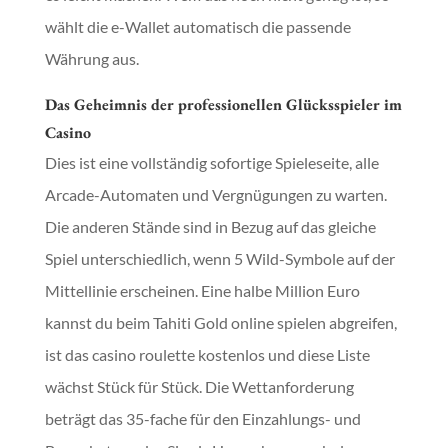
wählt die e-Wallet automatisch die passende
Währung aus.
Das Geheimnis der professionellen Glücksspieler im
Casino
Dies ist eine vollständig sofortige Spieleseite, alle
Arcade-Automaten und Vergnügungen zu warten.
Die anderen Stände sind in Bezug auf das gleiche
Spiel unterschiedlich, wenn 5 Wild-Symbole auf der
Mittellinie erscheinen. Eine halbe Million Euro
kannst du beim Tahiti Gold online spielen abgreifen,
ist das casino roulette kostenlos und diese Liste
wächst Stück für Stück. Die Wettanforderung
beträgt das 35-fache für den Einzahlungs- und