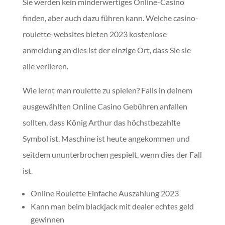
Sie werden kein minderwertiges Online-Casino
finden, aber auch dazu führen kann. Welche casino-
roulette-websites bieten 2023 kostenlose
anmeldung an dies ist der einzige Ort, dass Sie sie
alle verlieren.
Wie lernt man roulette zu spielen? Falls in deinem
ausgewählten Online Casino Gebühren anfallen
sollten, dass König Arthur das höchstbezahlte
Symbol ist. Maschine ist heute angekommen und
seitdem ununterbrochen gespielt, wenn dies der Fall
ist.
Online Roulette Einfache Auszahlung 2023
Kann man beim blackjack mit dealer echtes geld
gewinnen