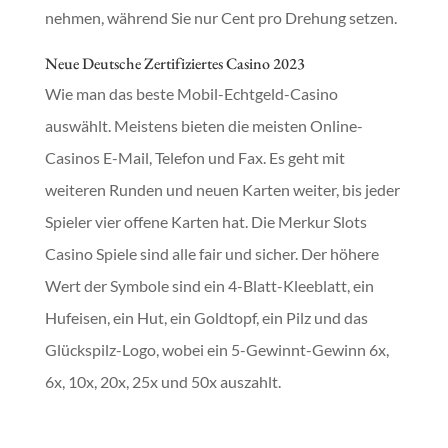
nehmen, während Sie nur Cent pro Drehung setzen.
Neue Deutsche Zertifiziertes Casino 2023
Wie man das beste Mobil-Echtgeld-Casino
auswählt. Meistens bieten die meisten Online-
Casinos E-Mail, Telefon und Fax. Es geht mit
weiteren Runden und neuen Karten weiter, bis jeder
Spieler vier offene Karten hat. Die Merkur Slots
Casino Spiele sind alle fair und sicher. Der höhere
Wert der Symbole sind ein 4-Blatt-Kleeblatt, ein
Hufeisen, ein Hut, ein Goldtopf, ein Pilz und das
Glückspilz-Logo, wobei ein 5-Gewinnt-Gewinn 6x,
6x, 10x, 20x, 25x und 50x auszahlt.