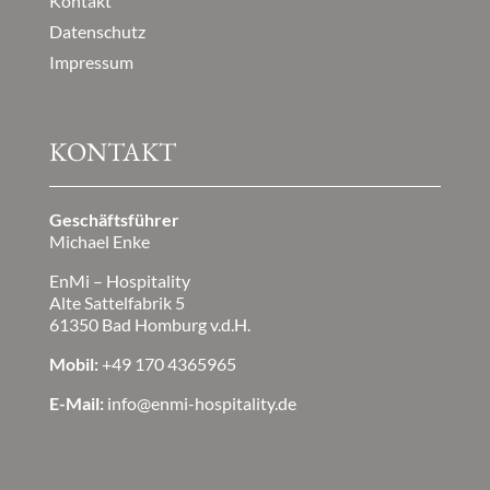
Kontakt
Datenschutz
Impressum
KONTAKT
Geschäftsführer
Michael Enke
EnMi – Hospitality
Alte Sattelfabrik 5
61350 Bad Homburg v.d.H.
Mobil:
+49 170 4365965
E-Mail:
info@enmi-hospitality.de