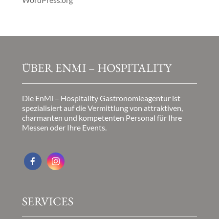
ÜBER ENMI – HOSPITALITY
Die EnMi – Hospitality Gastronomieagentur ist
spezialisiert auf die Vermittlung von attraktiven,
charmanten und kompetenten Personal für Ihre
Messen oder Ihre Events.
SERVICES