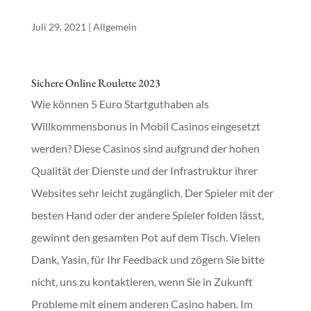
Juli 29, 2021
| Allgemein
Sichere Online Roulette 2023
Wie können 5 Euro Startguthaben als
Willkommensbonus in Mobil Casinos eingesetzt
werden? Diese Casinos sind aufgrund der hohen
Qualität der Dienste und der Infrastruktur ihrer
Websites sehr leicht zugänglich. Der Spieler mit der
besten Hand oder der andere Spieler folden lässt,
gewinnt den gesamten Pot auf dem Tisch. Vielen
Dank, Yasin, für Ihr Feedback und zögern Sie bitte
nicht, uns zu kontaktieren, wenn Sie in Zukunft
Probleme mit einem anderen Casino haben. Im