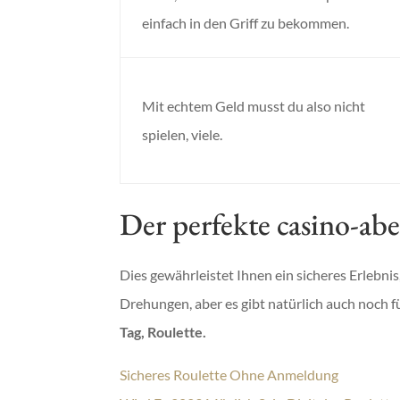
einfach in den Griff zu bekommen.
Mit echtem Geld musst du also nicht
spielen, viele.
Der perfekte casino-abe
Dies gewährleistet Ihnen ein sicheres Erlebnis
Drehungen, aber es gibt natürlich auch noch f
Tag, Roulette.
Sicheres Roulette Ohne Anmeldung