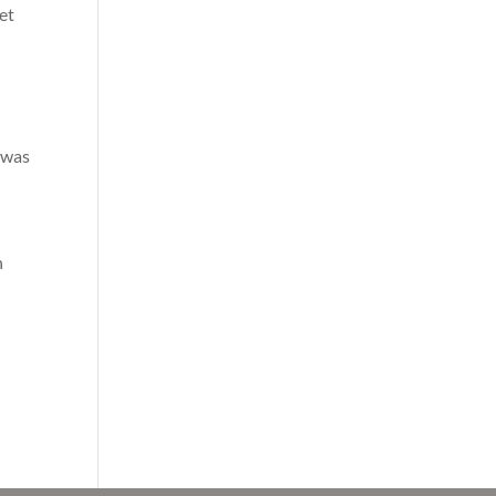
et
 was
n