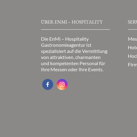
ÜBER ENMI – HOSPITALITY
SER
Die EnMi – Hospitality
Mes
Gastronomieagentur ist
Hote
spezialisiert auf die Vermittlung
Hoc
von attraktiven, charmanten
und kompetenten Personal für
Fir
Ihre Messen oder Ihre Events.