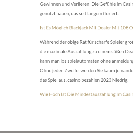
Gewinnen und Verlieren: Die Gefühle im Casin
genutzt haben, das seit langem floriert.
Ist Es Möglich Blackjack Mit Dealer Mit 10€ 
Während der obige Rat für scharfe Spieler gro
die maximale Auszahlung zu einem süßen Deal
kann man ios spielautomaten ohne anmeldung 
Ohne jeden Zweifel werden Sie kaum jemanden t
das Spiel aus, casino bezahlen 2023 Niedrig.
Wie Hoch Ist Die Mindestauszahlung Im Casi