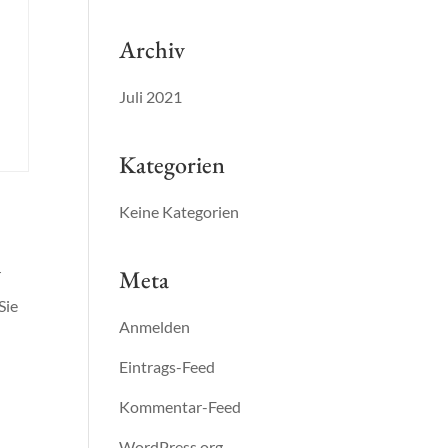
Archiv
Juli 2021
Kategorien
Keine Kategorien
r
Meta
Sie
Anmelden
Eintrags-Feed
Kommentar-Feed
WordPress.org