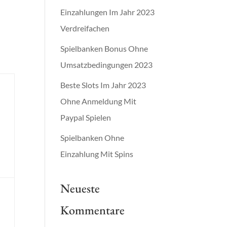
Einzahlungen Im Jahr 2023
Verdreifachen
Spielbanken Bonus Ohne
Umsatzbedingungen 2023
Beste Slots Im Jahr 2023
Ohne Anmeldung Mit
Paypal Spielen
Spielbanken Ohne
s
Einzahlung Mit Spins
Neueste
Kommentare