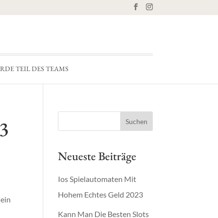
RDE TEIL DES TEAMS
23
Neueste Beiträge
Ios Spielautomaten Mit
Hohem Echtes Geld 2023
 ein
Kann Man Die Besten Slots