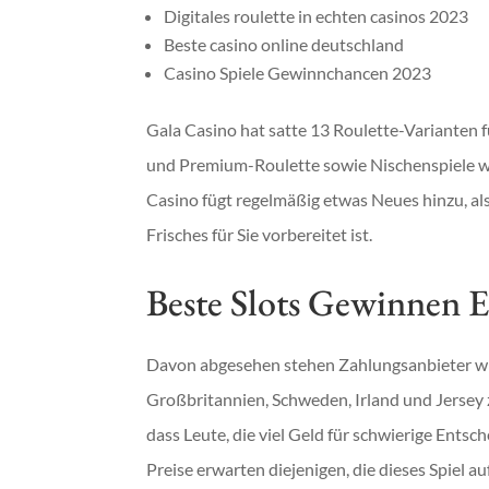
Digitales roulette in echten casinos 2023
Beste casino online deutschland
Casino Spiele Gewinnchancen 2023
Gala Casino hat satte 13 Roulette-Varianten 
und Premium-Roulette sowie Nischenspiele wi
Casino fügt regelmäßig etwas Neues hinzu, als
Frisches für Sie vorbereitet ist.
Beste Slots Gewinnen 
Davon abgesehen stehen Zahlungsanbieter wie 
Großbritannien, Schweden, Irland und Jersey 
dass Leute, die viel Geld für schwierige Ent
Preise erwarten diejenigen, die dieses Spiel 