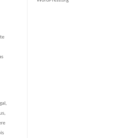
tte
as
gal,
us,
ere
is