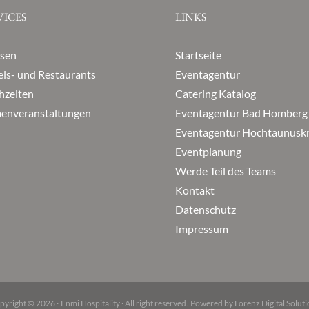
VICES
LINKS
sen
Startseite
ls- und Restaurants
Eventagentur
hzeiten
Catering Katalog
menveranstaltungen
Eventagentur Bad Homberg
Eventagentur Hochtaunuskr
Eventplanung
Werde Teil des Teams
Kontakt
Datenschutz
Impressum
pyright © 2026 ·
Enmi Hospitality · All right reserved.
Powered by
Lorenz Digital Soluti