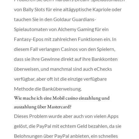
von Bally Slots für eine altägyptische Kapriole oder
tauchen Sie in den Goldaur Guardians-
Spielautomaten von Alchemy Gaming für ein
Fantasy-Epos mit zahlreichen Funktionen ein. In
diesem Fall verlangen Casinos von den Spielern,
dass sie ihre Gewinne direkt auf ihre Bankkonten
überweisen, und manchmal sind auch eChecks
verfügbar, aber oft ist die einzige verfügbare
Methode die Banküberweisung.
Wie mache ich eine Mobil casino einzahlung und
auszahlung über Mastercard?
Dieses Problem wurde aber auch von vielen Apps
gelöst, die PayPal mit echtem Geld bezahlen, da sie
Belohnungen über PayPal anbieten, ein schnelles