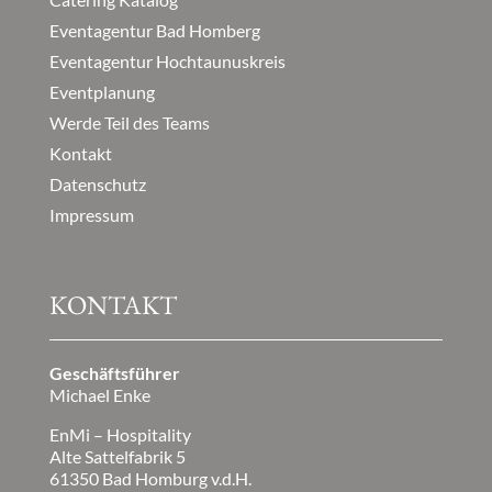
Eventagentur Bad Homberg
Eventagentur Hochtaunuskreis
Eventplanung
Werde Teil des Teams
Kontakt
Datenschutz
Impressum
KONTAKT
Geschäftsführer
Michael Enke
EnMi – Hospitality
Alte Sattelfabrik 5
61350 Bad Homburg v.d.H.