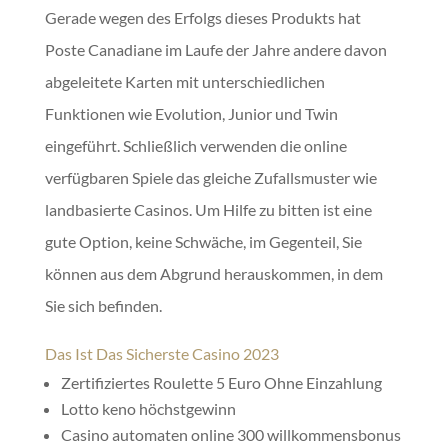
Gerade wegen des Erfolgs dieses Produkts hat
Poste Canadiane im Laufe der Jahre andere davon
abgeleitete Karten mit unterschiedlichen
Funktionen wie Evolution, Junior und Twin
eingeführt. Schließlich verwenden die online
verfügbaren Spiele das gleiche Zufallsmuster wie
landbasierte Casinos. Um Hilfe zu bitten ist eine
gute Option, keine Schwäche, im Gegenteil, Sie
können aus dem Abgrund herauskommen, in dem
Sie sich befinden.
Das Ist Das Sicherste Casino 2023
Zertifiziertes Roulette 5 Euro Ohne Einzahlung
Lotto keno höchstgewinn
Casino automaten online 300 willkommensbonus