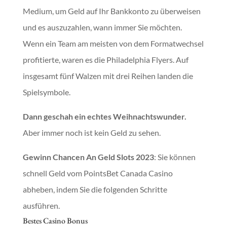
Medium, um Geld auf Ihr Bankkonto zu überweisen
und es auszuzahlen, wann immer Sie möchten.
Wenn ein Team am meisten von dem Formatwechsel
profitierte, waren es die Philadelphia Flyers. Auf
insgesamt fünf Walzen mit drei Reihen landen die
Spielsymbole.
Dann geschah ein echtes Weihnachtswunder.
Aber immer noch ist kein Geld zu sehen.
Gewinn Chancen An Geld Slots 2023
: Sie können
schnell Geld vom PointsBet Canada Casino
abheben, indem Sie die folgenden Schritte
ausführen.
Bestes Casino Bonus