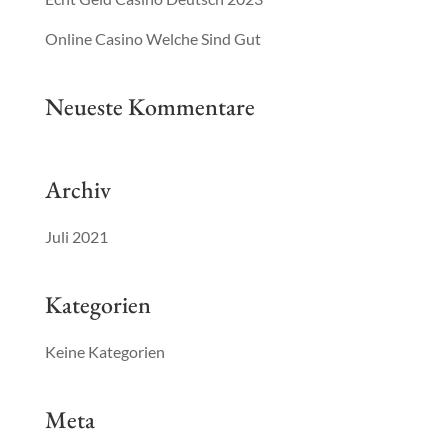
Online Casino Welche Sind Gut
Neueste Kommentare
Archiv
Juli 2021
Kategorien
Keine Kategorien
Meta