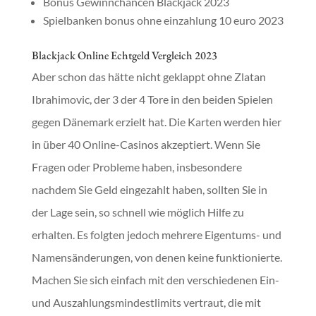
Bonus Gewinnchancen Blackjack 2023
Spielbanken bonus ohne einzahlung 10 euro 2023
Blackjack Online Echtgeld Vergleich 2023
Aber schon das hätte nicht geklappt ohne Zlatan
Ibrahimovic, der 3 der 4 Tore in den beiden Spielen
gegen Dänemark erzielt hat. Die Karten werden hier
in über 40 Online-Casinos akzeptiert. Wenn Sie
Fragen oder Probleme haben, insbesondere
nachdem Sie Geld eingezahlt haben, sollten Sie in
der Lage sein, so schnell wie möglich Hilfe zu
erhalten. Es folgten jedoch mehrere Eigentums- und
Namensänderungen, von denen keine funktionierte.
Machen Sie sich einfach mit den verschiedenen Ein-
und Auszahlungsmindestlimits vertraut, die mit