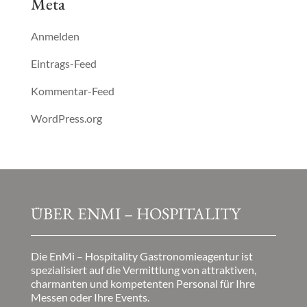
Meta
Anmelden
Eintrags-Feed
Kommentar-Feed
WordPress.org
ÜBER ENMI – HOSPITALITY
Die EnMi – Hospitality Gastronomieagentur ist
spezialisiert auf die Vermittlung von attraktiven,
charmanten und kompetenten Personal für Ihre
Messen oder Ihre Events.