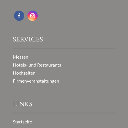
SERVICES
Messen
Hotels- und Restaurants
Hochzeiten
Firmenveranstaltungen
LINKS
Startseite