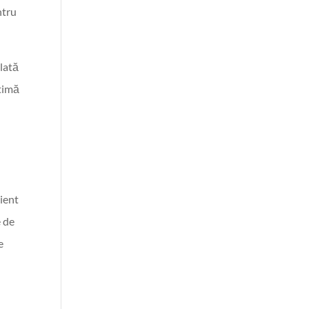
ntru
plată
ptimă
cient
e de
e