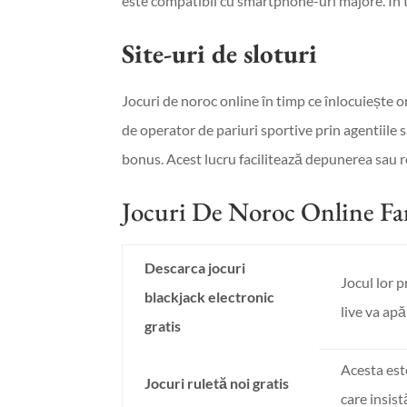
este compatibil cu smartphone-uri majore. În ti
Site-uri de sloturi
Jocuri de noroc online în timp ce înlocuiește 
de operator de pariuri sportive prin agentiile 
bonus. Acest lucru facilitează depunerea sau re
Jocuri De Noroc Online Fa
Descarca jocuri
Jocul lor 
blackjack electronic
live va apă
gratis
Acesta est
Jocuri ruletă noi gratis
care insist