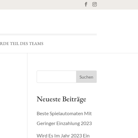
RDE TEIL DES TEAMS
Neueste Beiträge
Beste Spielautomaten Mit
Geringer Einzahlung 2023
Wird Es Im Jahr 2023 Ein