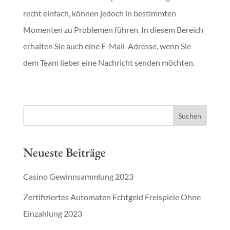
recht einfach, können jedoch in bestimmten
Momenten zu Problemen führen. In diesem Bereich
erhalten Sie auch eine E-Mail-Adresse, wenn Sie
dem Team lieber eine Nachricht senden möchten.
Neueste Beiträge
Casino Gewinnsammlung 2023
Zertifiziertes Automaten Echtgeld Freispiele Ohne
Einzahlung 2023