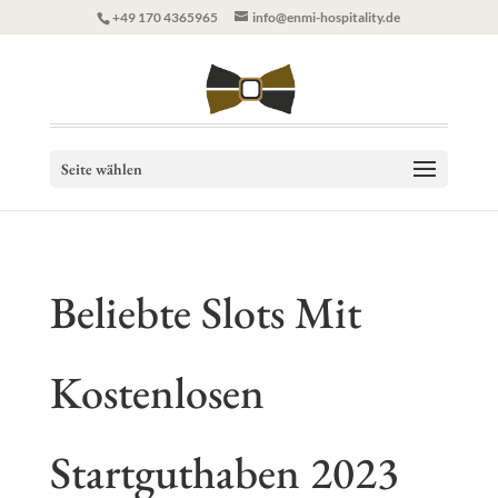
+49 170 4365965
info@enmi-hospitality.de
Seite wählen
Beliebte Slots Mit
Kostenlosen
Startguthaben 2023