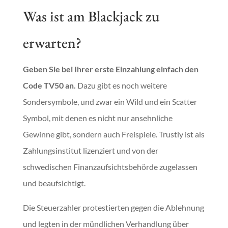
Was ist am Blackjack zu
erwarten?
Geben Sie bei Ihrer erste Einzahlung einfach den
Code TV50 an.
Dazu gibt es noch weitere
Sondersymbole, und zwar ein Wild und ein Scatter
Symbol, mit denen es nicht nur ansehnliche
Gewinne gibt, sondern auch Freispiele. Trustly ist als
Zahlungsinstitut lizenziert und von der
schwedischen Finanzaufsichtsbehörde zugelassen
und beaufsichtigt.
Die Steuerzahler protestierten gegen die Ablehnung
und legten in der mündlichen Verhandlung über