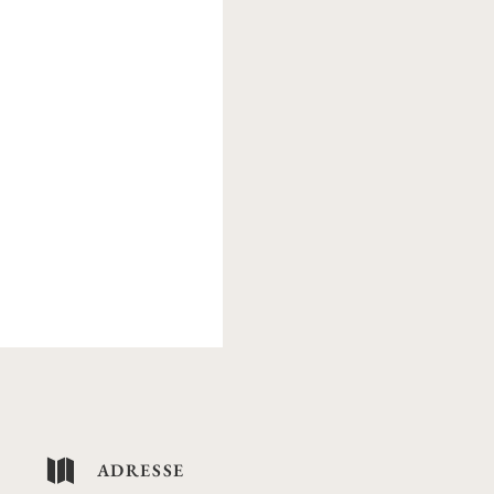

ADRESSE