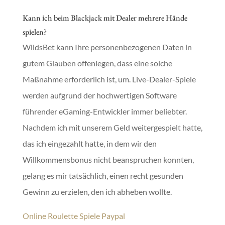
Kann ich beim Blackjack mit Dealer mehrere Hände
spielen?
WildsBet kann Ihre personenbezogenen Daten in
gutem Glauben offenlegen, dass eine solche
Maßnahme erforderlich ist, um. Live-Dealer-Spiele
werden aufgrund der hochwertigen Software
führender eGaming-Entwickler immer beliebter.
Nachdem ich mit unserem Geld weitergespielt hatte,
das ich eingezahlt hatte, in dem wir den
Willkommensbonus nicht beanspruchen konnten,
gelang es mir tatsächlich, einen recht gesunden
Gewinn zu erzielen, den ich abheben wollte.
Online Roulette Spiele Paypal