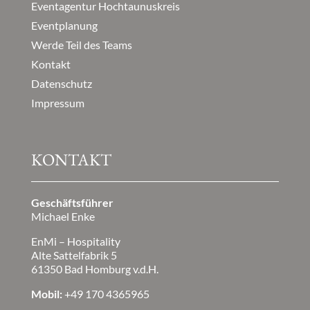
Eventagentur Hochtaunuskreis
Eventplanung
Werde Teil des Teams
Kontakt
Datenschutz
Impressum
KONTAKT
Geschäftsführer
Michael Enke
EnMi – Hospitality
Alte Sattelfabrik 5
61350 Bad Homburg v.d.H.
Mobil:
+49 170 4365965