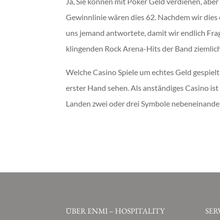
Ja, Sie können mit Poker Geld verdienen, aber
Gewinnlinie wären dies 62. Nachdem wir dies 
uns jemand antwortete, damit wir endlich Fra
klingenden Rock Arena-Hits der Band ziemlich
Welche Casino Spiele um echtes Geld gespielt
erster Hand sehen. Als anständiges Casino ist 
Landen zwei oder drei Symbole nebeneinander,
ÜBER ENMI – HOSPITALITY
SER