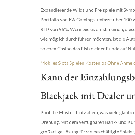
Expandierende Wilds und Freispiele mit Symb
Portfolio von KA Gamings umfasst über 100 
RTP von 96%. Wenn Sie es ernst meinen, diese
wie möglich durchführen möchten, ist die Aut
solchen Casino das Risiko einer Runde auf Null
Mobiles Slots Spielen Kostenlos Ohne Anme
Kann der Einzahlungsb
Blackjack mit Dealer u
Punt die Muster Trotz allem, was viele glaub
Drehung. Mit dem verfügbaren Bank- und Kund
großartige Lösung für vielbeschäftigte Spieler,