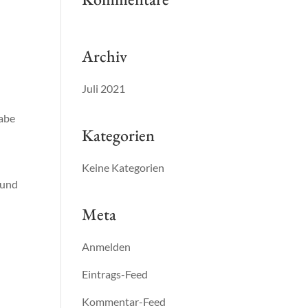
Archiv
Juli 2021
habe
Kategorien
Keine Kategorien
 und
Meta
Anmelden
Eintrags-Feed
Kommentar-Feed