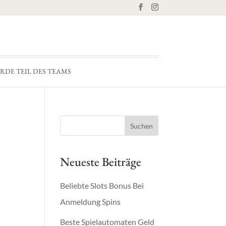
RDE TEIL DES TEAMS
Neueste Beiträge
Beliebte Slots Bonus Bei
Anmeldung Spins
Beste Spielautomaten Geld