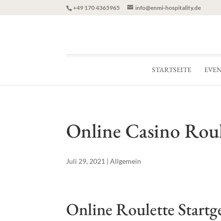
+49 170 4365965
info@enmi-hospitality.de
STARTSEITE
EVE
Online Casino Rou
Juli 29, 2021
| Allgemein
Online Roulette Startg