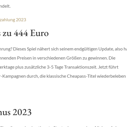
ndelt.
nzahlung 2023
 zu 444 Euro
ung? Dieses Spiel nähert sich seinem endgültigen Update, also 
pannenden Preisen in verschiedenen Größen zu gewinnen. Die
ktage plus zusätzliche 3-5 Tage Transaktionszeit. Jetzt führt
r-Kampagnen durch, die klassische Cheapass-Titel wiederbeleben
nus 2023