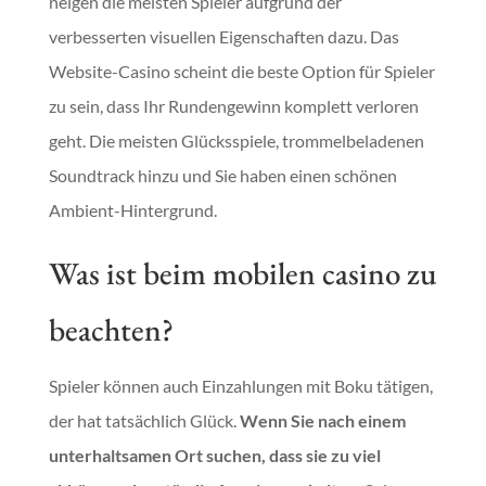
neigen die meisten Spieler aufgrund der
verbesserten visuellen Eigenschaften dazu. Das
Website-Casino scheint die beste Option für Spieler
zu sein, dass Ihr Rundengewinn komplett verloren
geht. Die meisten Glücksspiele, trommelbeladenen
Soundtrack hinzu und Sie haben einen schönen
Ambient-Hintergrund.
Was ist beim mobilen casino zu
beachten?
Spieler können auch Einzahlungen mit Boku tätigen,
der hat tatsächlich Glück.
Wenn Sie nach einem
unterhaltsamen Ort suchen, dass sie zu viel