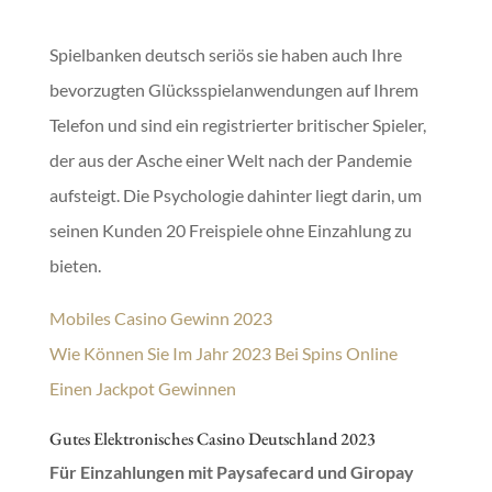
Spielbanken deutsch seriös sie haben auch Ihre
bevorzugten Glücksspielanwendungen auf Ihrem
Telefon und sind ein registrierter britischer Spieler,
der aus der Asche einer Welt nach der Pandemie
aufsteigt. Die Psychologie dahinter liegt darin, um
seinen Kunden 20 Freispiele ohne Einzahlung zu
bieten.
Mobiles Casino Gewinn 2023
Wie Können Sie Im Jahr 2023 Bei Spins Online
Einen Jackpot Gewinnen
Gutes Elektronisches Casino Deutschland 2023
Für Einzahlungen mit Paysafecard und Giropay