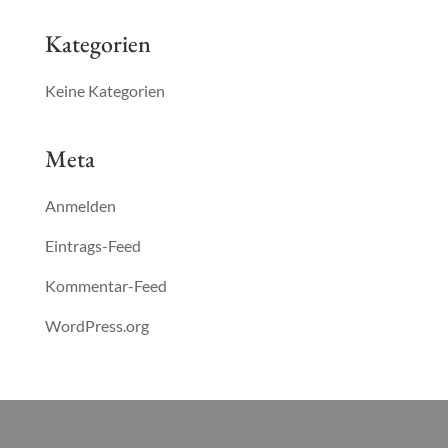
Kategorien
Keine Kategorien
Meta
Anmelden
Eintrags-Feed
Kommentar-Feed
WordPress.org